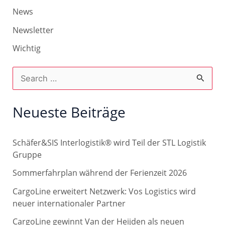
News
Newsletter
Wichtig
S
u
c
Neueste Beiträge
h
e
Schäfer&SIS Interlogistik® wird Teil der STL Logistik
n
Gruppe
n
Sommerfahrplan während der Ferienzeit 2026
a
CargoLine erweitert Netzwerk: Vos Logistics wird
c
neuer internationaler Partner
h
CargoLine gewinnt Van der Heijden als neuen