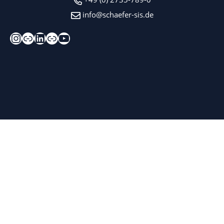
info@schaefer-sis.de
Instagram
Xing
LinkedIn
Kununu
YouTube