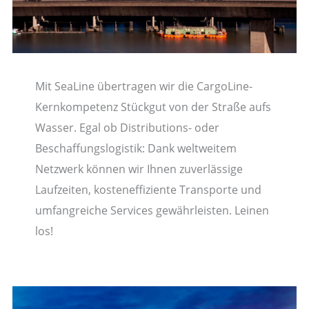
Mit SeaLine übertragen wir die CargoLine-
Kernkompetenz Stückgut von der Straße aufs
Wasser. Egal ob Distributions- oder
Beschaffungslogistik: Dank weltweitem
Netzwerk können wir Ihnen zuverlässige
Laufzeiten, kosteneffiziente Transporte und
umfangreiche Services gewährleisten. Leinen
los!