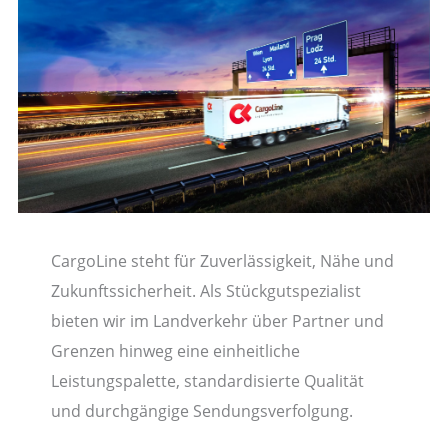
CargoLine steht für Zuverlässigkeit, Nähe und
Zukunftssicherheit. Als Stückgutspezialist
bieten wir im Landverkehr über Partner und
Grenzen hinweg eine einheitliche
Leistungspalette, standardisierte Qualität
und durchgängige Sendungsverfolgung.