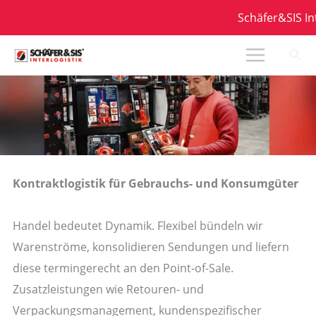
Zum
Schäfer&SIS Inte
Inhalt
springen
Kontraktlogistik für Gebrauchs- und Konsumgüter
Handel bedeutet Dynamik. Flexibel bündeln wir
Warenströme, konsolidieren Sendungen und liefern
diese termingerecht an den Point-of-Sale.
Zusatzleistungen wie Retouren- und
Verpackungsmanagement, kundenspezifischer