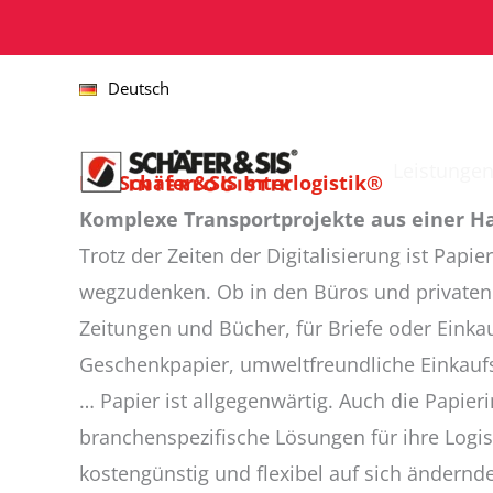
Zum
Inhalt
springen
Deutsch
Leistunge
Mit Schäfer&SIS Interlogistik®
Komplexe Transportprojekte aus einer H
Trotz der Zeiten der Digitalisierung ist Papie
wegzudenken. Ob in den Büros und privaten 
Zeitungen und Bücher, für Briefe oder Einkau
Geschenkpapier, umweltfreundliche Einkauf
… Papier ist allgegenwärtig. Auch die Papieri
branchenspezifische Lösungen für ihre Logis
kostengünstig und flexibel auf sich ändern