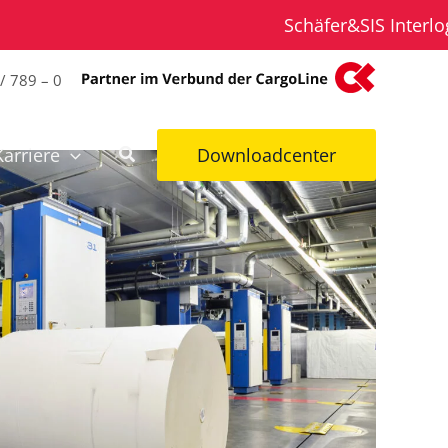
Schäfer&SIS Interlogist
/ 789 – 0
Karriere
Downloadcenter