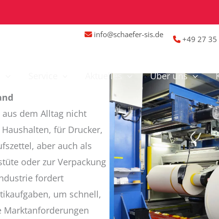
info@schaefer-sis.de
+49 27 35 
n
Service
Aktuelles
Über uns
and
r aus dem Alltag nicht
Haushalten, für Drucker,
fszettel, aber auch als
stüte oder zur Verpackung
ndustrie fordert
tikaufgaben, um schnell,
de Marktanforderungen