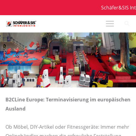
Zum
Schäfer&SIS Inte
Inhalt
springen
B2CLine Europe: Terminavisierung im europäischen
Ausland
Ob Möbel, DIY-Artikel oder Fitnessgeräte: Immer mehr
Onlinehändler machen die erfreuliche Feststellung,