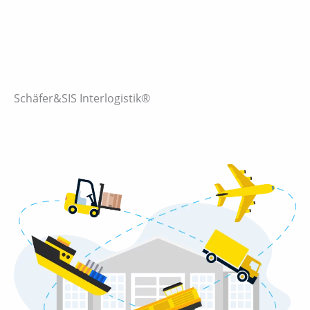
Schäfer&SIS Interlogistik®