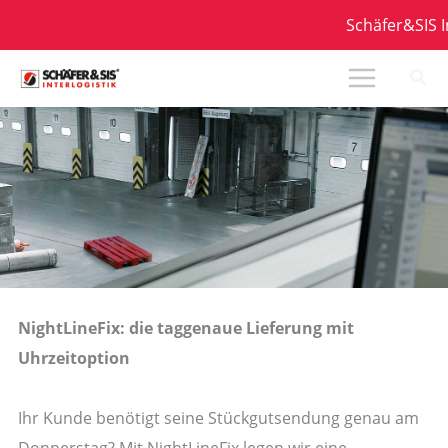
Zum
Schäfer&SIS Int
Inhalt
springen
NightLineFix: die taggenaue Lieferung mit
Uhrzeitoption
Ihr Kunde benötigt seine Stückgutsendung genau am
Donnerstag? Mit NightLineFix legen wir eine