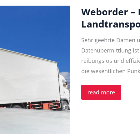
Weborder – 
Landtranspo
Sehr geehrte Damen un
Datenübermittlung ist
reibungslos und effiz
die wesentlichen Punk
Weborder
read more
–
Erfassung
Ihrer
Landtransporte