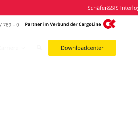
Schäfer&SIS Interlogis
/ 789 – 0
Karriere
Downloadcenter