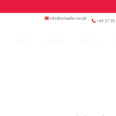
info@schaefer-sis.de
+49 27 35 
n
Service
Aktuelles
Über uns