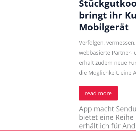
Stückgutkoo
bringt ihr K
Mobilgerät
Verfolgen, vermessen
webbasierte Partner-
erhält zudem neue Fu
die Möglichkeit, eine 
Stückgutkooperatio
read more
CargoLine
bringt
App macht Sendu
ihr
Kundenportal
bietet eine Reihe
Cepra
erhältlich für An
aufs
Mobilgerät