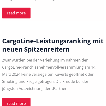
Frohe
read more
Ostern
CargoLine-Leistungsranking mit
neuen Spitzenreitern
Zwar wurden bei der Verleihung im Rahmen der
CargoLine-Franchisenehmervollversammlung am 14.
März 2024 keine versiegelten Kuverts geöffnet oder
Smoking und Fliege getragen. Die Freude bei der
jüngsten Auszeichnung der „Partner
CargoLine-
read more