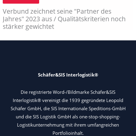
Leistungsranking
mit
Verbund zeichnet seine "Partner des
neuen
Spitzenreitern
Jahres" 2023 aus / Qualitätskriterien noch
stärker gewichtet
Schäfer&SIS Interlogistik®
Die registrierte Word-/Bildmarke Schäfer&SIS
Interlogistik® vereinigt die 1939 gegründete Leopold
Schäfer GmbH, die SIS Internationale Speditions-GmbH
und die SIS Logistik GmbH als one-stop-shopping-
Logistikunternehmung mit ihrem umfangreichen
Portfolioinhalt.