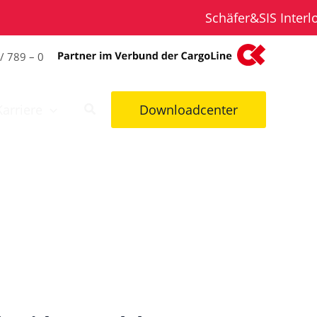
Schäfer&SIS Interlog
/ 789 – 0
Karriere
Downloadcenter