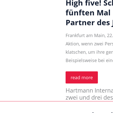
High five! 
fünften Mal 
Partner des 
Frankfurt am Main, 22
Aktion, wenn zwei Pe
klatschen, um ihre g
Beispielsweise bei e
High
read more
five!
Schmidt-
Hartmann Internat
Gevelsberg
zum
zwei und drei des
fünften
Mal
in