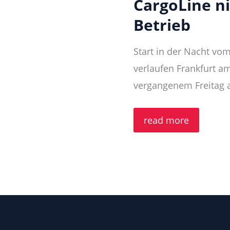
CargoLine n
Folge
„CargoLine-
Partner
Betrieb
des
Jahres“
Start in der Nacht vom
verlaufen Frankfurt a
vergangenem Freitag 
CargoLine
read more
nimmt
neues
Hub
in
Betrieb