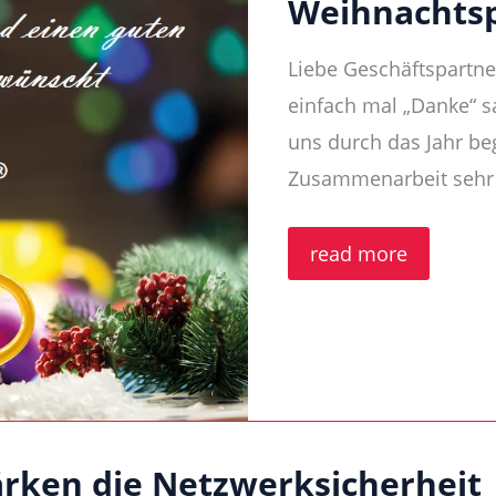
Weihnachtsp
Liebe Geschäftspartne
einfach mal „Danke“ s
uns durch das Jahr beg
Zusammenarbeit sehr z
Weihnachtspost
read more
2023
rken die Netzwerksicherheit