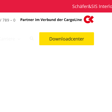
Schäfer&SIS Interlogi
/ 789 – 0
Karriere
Downloadcenter