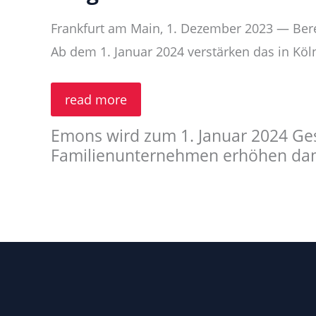
Frankfurt am Main, 1. Dezember 2023 — Bere
Ab dem 1. Januar 2024 verstärken das in K
CargoLine
read more
und
Emons
Emons wird zum 1. Januar 2024 Ges
stärken
die
Familienunternehmen erhöhen damit 
Netzwerksicherheit