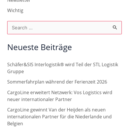
Wichtig
S
u
c
Neueste Beiträge
h
e
Schäfer&SIS Interlogistik® wird Teil der STL Logistik
n
Gruppe
n
Sommerfahrplan während der Ferienzeit 2026
a
CargoLine erweitert Netzwerk: Vos Logistics wird
c
neuer internationaler Partner
h
CargoLine gewinnt Van der Heijden als neuen
internationalen Partner für die Niederlande und
:
Belgien