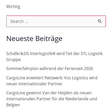
Wichtig
S
u
c
Neueste Beiträge
h
e
Schäfer&SIS Interlogistik® wird Teil der STL Logistik
n
Gruppe
n
Sommerfahrplan während der Ferienzeit 2026
a
CargoLine erweitert Netzwerk: Vos Logistics wird
c
neuer internationaler Partner
h
CargoLine gewinnt Van der Heijden als neuen
internationalen Partner für die Niederlande und
:
Belgien