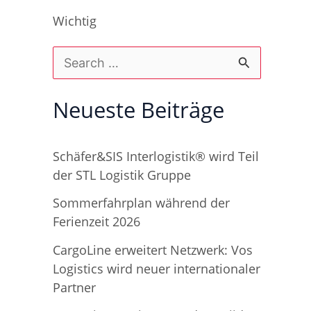
Wichtig
S
u
Neueste Beiträge
c
h
Schäfer&SIS Interlogistik® wird Teil
e
der STL Logistik Gruppe
n
Sommerfahrplan während der
n
Ferienzeit 2026
a
CargoLine erweitert Netzwerk: Vos
c
Logistics wird neuer internationaler
h
Partner
: