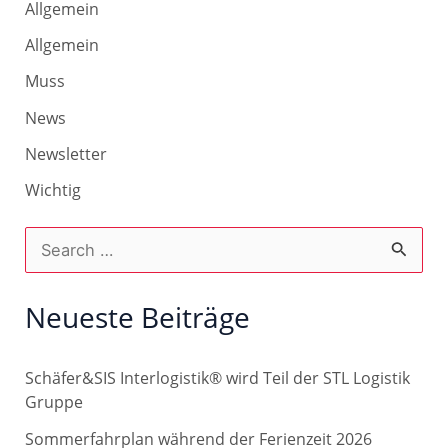
Allgemein
Allgemein
Muss
News
Newsletter
Wichtig
S
u
c
Neueste Beiträge
h
e
Schäfer&SIS Interlogistik® wird Teil der STL Logistik
n
Gruppe
n
Sommerfahrplan während der Ferienzeit 2026