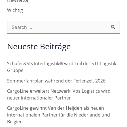
Wichtig
S
u
c
Neueste Beiträge
h
e
Schäfer&SIS Interlogistik® wird Teil der STL Logistik
n
Gruppe
n
Sommerfahrplan während der Ferienzeit 2026
a
CargoLine erweitert Netzwerk: Vos Logistics wird
c
neuer internationaler Partner
h
CargoLine gewinnt Van der Heijden als neuen
internationalen Partner für die Niederlande und
:
Belgien