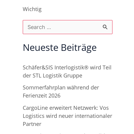
Wichtig
S
u
Neueste Beiträge
c
h
Schäfer&SIS Interlogistik® wird Teil
e
der STL Logistik Gruppe
n
Sommerfahrplan während der
n
Ferienzeit 2026
a
CargoLine erweitert Netzwerk: Vos
c
Logistics wird neuer internationaler
h
Partner
: