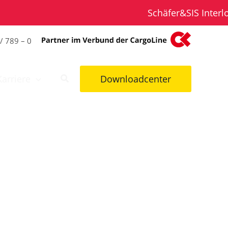
Schäfer&SIS Interlog
/ 789 – 0
Karriere
Downloadcenter