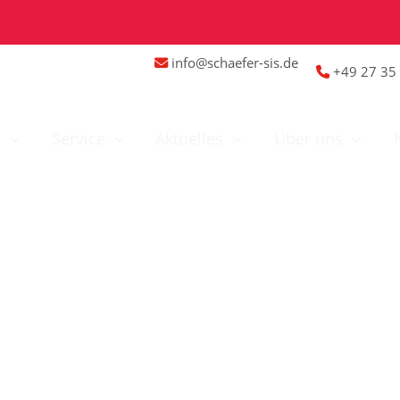
info@schaefer-sis.de
+49 27 35 
n
Service
Aktuelles
Über uns