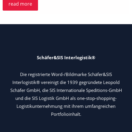
Weborder
read more
–
Erfassung
Ihrer
Landtransporte
Schäfer&SIS Interlogistik®
Die registrierte Word-/Bildmarke Schäfer&SIS
Interlogistik® vereinigt die 1939 gegründete Leopold
Schäfer GmbH, die SIS Internationale Speditions-GmbH
und die SIS Logistik GmbH als one-stop-shopping-
Logistikunternehmung mit ihrem umfangreichen
Portfolioinhalt.