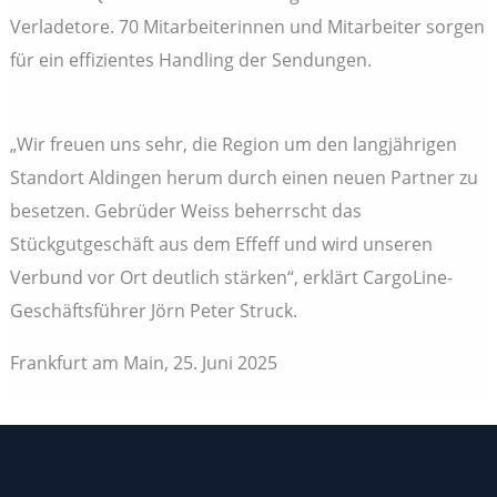
Verladetore. 70 Mitarbeiterinnen und Mitarbeiter sorgen
für ein effizientes Handling der Sendungen.
„Wir freuen uns sehr, die Region um den langjährigen
Standort Aldingen herum durch einen neuen Partner zu
besetzen. Gebrüder Weiss beherrscht das
Stückgutgeschäft aus dem Effeff und wird unseren
Verbund vor Ort deutlich stärken“, erklärt CargoLine-
Geschäftsführer Jörn Peter Struck.
Frankfurt am Main, 25. Juni 2025