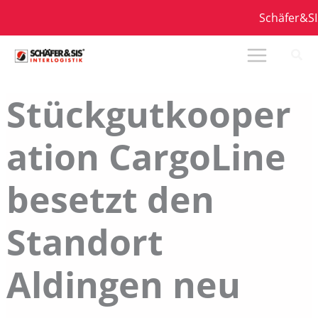
Zum
Schäfer&SIS
Inhalt
springen
Stückgutkooper
ation CargoLine
besetzt den
Standort
Aldingen neu