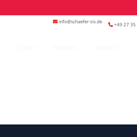
info@schaefer-sis.de
+49 27 35 
n
Service
Aktuelles
Über uns