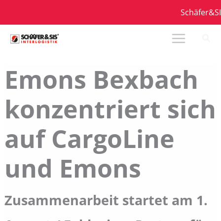
Zum
Schäfer&SIS 
Inhalt
springen
Emons Bexbach
konzentriert sich
auf CargoLine
und Emons
Zusammenarbeit startet am 1.