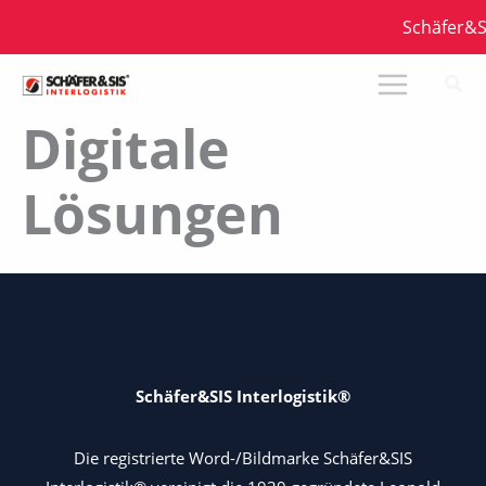
Zum
Schäfer&SI
Inhalt
springen
Digitale
Lösungen
Schäfer&SIS Interlogistik®
Die registrierte Word-/Bildmarke Schäfer&SIS