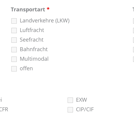
Transportart
*
Landverkehre (LKW)
Luftfracht
Seefracht
Bahnfracht
Multimodal
offen
i
EXW
CFR
CIP/CIF