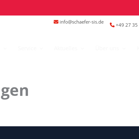
info@schaefer-sis.de
+49 27 35 
n
Service
Aktuelles
Über uns
ngen