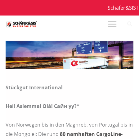
Zum
Schäfer&SIS In
Inhalt
springen
Stückgut International
Hei! Aslemma! Olá! Сайн уу?*
Von Norwegen bis in den Maghreb, von Portugal bis in
die Mongolei: Die rund
80 namhaften CargoLine-